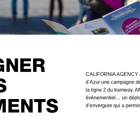
GNER
CALIFORNIA AGENCY a o
S
d’Azur une campagne de
la ligne 2 du tramway. Af
événementiel… un déploi
MENTS
d’envergure qui a permis